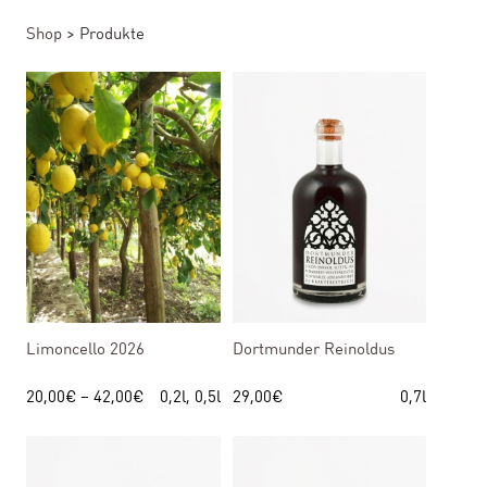
Shop
>
Produkte
Limoncello 2026
Dortmunder Reinoldus
20,00
€
–
42,00
€
0,2l, 0,5l
29,00
€
0,7l