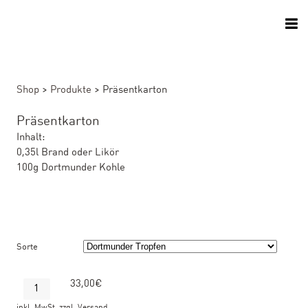
Shop
>
Produkte
>
Präsentkarton
Präsentkarton
Inhalt:
0,35l Brand oder Likör
100g Dortmunder Kohle
Sorte
33,00€
inkl. MwSt. zzgl. Versand